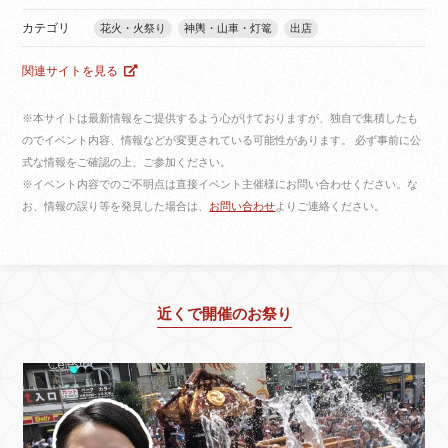
カテゴリ
花火・火祭り
神輿・山車・灯篭
出店
関連サイトを見る
※本サイトは最新情報をご提供するよう心がけておりますが、独自で集積したも
のでイベント内容、情報などが変更されている可能性があります。 必ず事前に公
式な情報をご確認の上、ご参加ください。
※イベント内容でのご不明点は直接イベント主催様にお問い合わせください。な
お、情報の誤り等を発見した場合は、
お問い合わせ
よりご連絡ください。
近くで開催のお祭り