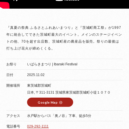
『真夏の祭典 ふるさとふれあいまつり』と『茨城町商工祭』が1997
年に統合してできた茨城町最大のイベント。メインのステージイベン
トの他、70を超す出店数、茨城町産の農産品を販売。祭りの最後は
打ち上げ花火が締めくくる。
お祭り
いばらきまつり | Ibaraki Festival
日付
2025.11.02
開催場所
東茨城郡茨城町
日本, 〒311-3131 茨城県東茨城郡茨城町小堤１０７０
Google Map
アクセス
水戸駅からバス「奥ノ谷」下車、徒歩5分
電話番号
029-292-1111