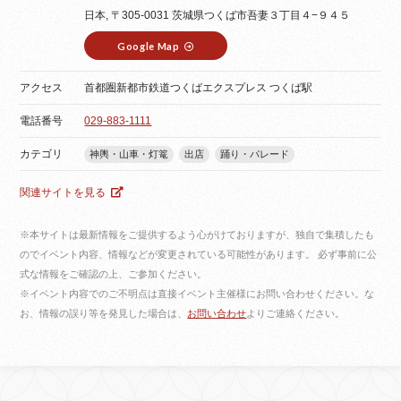
日本, 〒305-0031 茨城県つくば市吾妻３丁目４−９４５
Google Map
アクセス
首都圏新都市鉄道つくばエクスプレス つくば駅
電話番号
029-883-1111
カテゴリ
神輿・山車・灯篭
出店
踊り・パレード
関連サイトを見る
※本サイトは最新情報をご提供するよう心がけておりますが、独自で集積したも
のでイベント内容、情報などが変更されている可能性があります。 必ず事前に公
式な情報をご確認の上、ご参加ください。
※イベント内容でのご不明点は直接イベント主催様にお問い合わせください。な
お、情報の誤り等を発見した場合は、
お問い合わせ
よりご連絡ください。