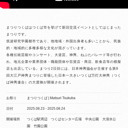
まつりつくばはつくば市を挙げて新旧交流イベントとしてはじまった
まつりです。
筑波研究学園都市であり、他地域・外国出身者も多いことから、民族
的・地域的に多種多様な文化が混ざっています。
各種伝統芸能やコンサート、大道芸、神輿、ねぶたパレード等が行わ
れ、地元企業や業界団体・職能団体や百貨店・商店、飲食店等の模擬
店も出店している。まつり2日目には、日本神輿協会が主催する第9
回大江戸神輿まつりに登場した日本一大きいつくば万灯大神輿（つく
ば神輿連合）の大渡御が開催されます。
お祭り
まつりつくば | Matsuri Tsukuba
日付
2025.08.23 - 2025.08.24
開催場所
つくば駅周辺 つくばセンター広場 中央公園 大清水公
園 竹園公園