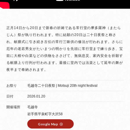
正月14日から20日まで新春の祈祷である常行堂の摩多羅神（またら
じん）祭が執り行われます。特に結願の20日は二十日夜祭と称さ
れ、献膳式に引き続き古伝の常行三昧供の修法が行われます。さらに
厄年の老若男女がたいまつの明かりを先頭に常行堂まで練り歩き、宝
前に大根や白菜などの供物をささげて、無病息災、家内安全を祈願す
る献膳上り行列が行われます。最後に堂内では法楽として延年の舞が
夜半まで奉納されます。
お祭り
毛越寺二十日夜祭 | Motsuji 20th night festival
日付
2026.01.20
開催場所
毛越寺
岩手県平泉町字大沢58
Google Map