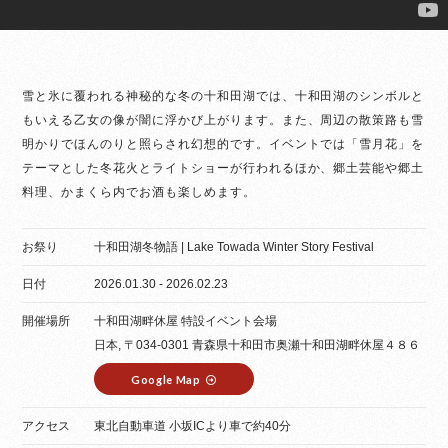
雪と氷に覆われる神秘的な冬の十和田湖では、十和田湖のシンボルと
もいえる乙女の像が闇に浮かび上がります。また、周辺の散策路も雪
明かりでほんのりと照らされ幻想的です。イベントでは「雪月花」を
テーマとした冬花火とライトショーが行われるほか、郷土芸能や郷土
料理、かまくら内でお酒も楽しめます。
お祭り
十和田湖冬物語 | Lake Towada Winter Story Festival
日付
2026.01.30 - 2026.02.23
開催場所
十和田湖畔休屋 特設イベント会場
日本, 〒034-0301 青森県十和田市奥瀬十和田湖畔休屋４８６
Google Map
アクセス
東北自動車道 小坂ICより車で約40分