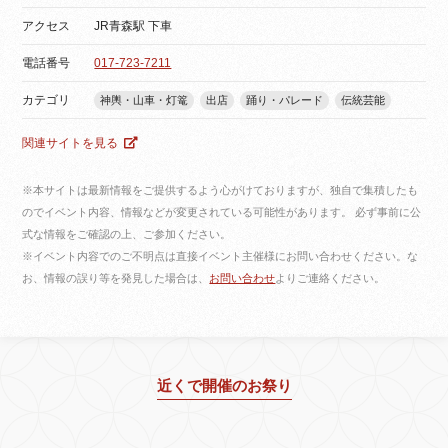
アクセス
JR青森駅 下車
電話番号
017-723-7211
カテゴリ
神輿・山車・灯篭
出店
踊り・パレード
伝統芸能
関連サイトを見る
※本サイトは最新情報をご提供するよう心がけておりますが、独自で集積したも
のでイベント内容、情報などが変更されている可能性があります。 必ず事前に公
式な情報をご確認の上、ご参加ください。
※イベント内容でのご不明点は直接イベント主催様にお問い合わせください。な
お、情報の誤り等を発見した場合は、
お問い合わせ
よりご連絡ください。
近くで開催のお祭り