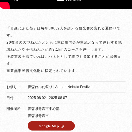
「青森ねぶた祭」は毎年300万人を超える観光客の訪れる夏祭りで
す。
20数台の大型ねぶたとともに主に町内会が主流となって運行する地
域ねぶたや子供ねぶたが約3.1kmのコースを運行します。
正装衣装を着ていれば、ハネトとして誰でも参加することが出来ま
す。
重要無形民俗文化財に指定されています。
お祭り
青森ねぶた祭り | Aomori Nebuta Festival
日付
2025.08.02 - 2025.08.07
開催場所
青森県青森市中心部
青森県青森市
Google Map