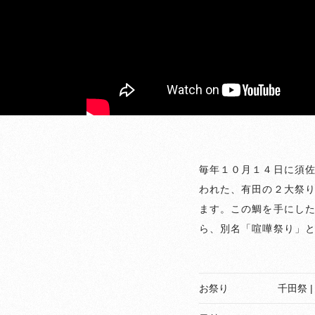
毎年１０月１４日に須
われた、有田の２大祭
ます。この鯛を手にし
ら、別名「喧嘩祭り」
お祭り
千田祭 | C