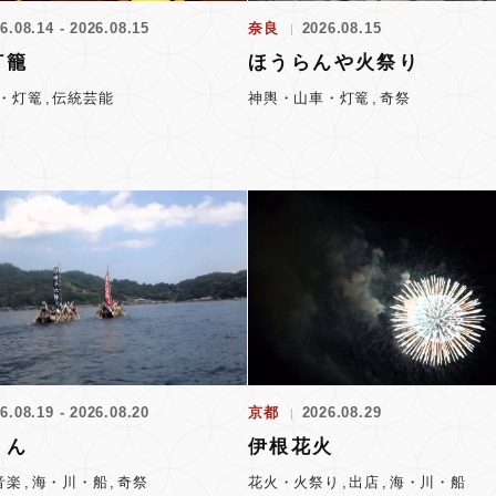
6.08.14 - 2026.08.15
奈良
2026.08.15
灯籠
ほうらんや火祭り
・灯篭
伝統芸能
神輿・山車・灯篭
奇祭
6.08.19 - 2026.08.20
京都
2026.08.29
さん
伊根花火
音楽
海・川・船
奇祭
花火・火祭り
出店
海・川・船