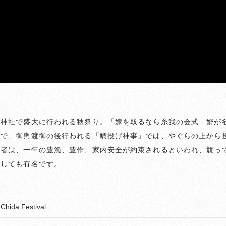
佐神社で盛大に行われる秋祭り。「嫁を取るなら糸我の会式 婿が
りで、御輿渡御の後行われる「鯛投げ神事」では、やぐらの上から
た者は、一年の豊漁、豊作、家内安全が約束されるといわれ、競っ
としても有名です。
hida Festival