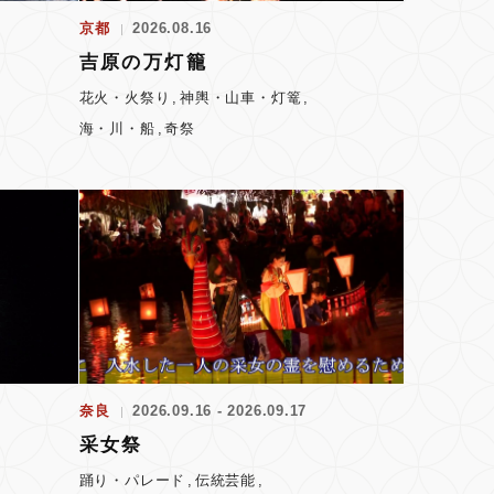
京都
2026.08.16
吉原の万灯籠
花火・火祭り
神輿・山車・灯篭
海・川・船
奇祭
奈良
2026.09.16 - 2026.09.17
采女祭
踊り・パレード
伝統芸能