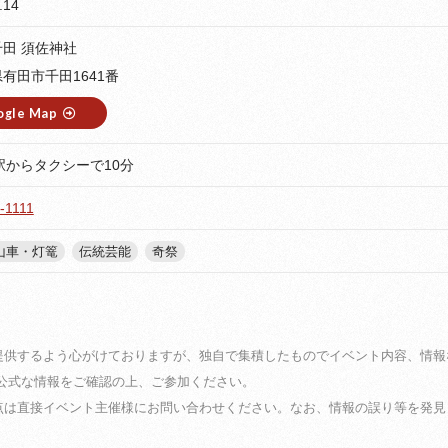
.14
田 須佐神社
有田市千田1641番
ogle Map
駅からタクシーで10分
-1111
山車・灯篭
伝統芸能
奇祭
提供するよう心がけておりますが、独自で集積したものでイベント内容、情報
に公式な情報をご確認の上、ご参加ください。
点は直接イベント主催様にお問い合わせください。なお、情報の誤り等を発見