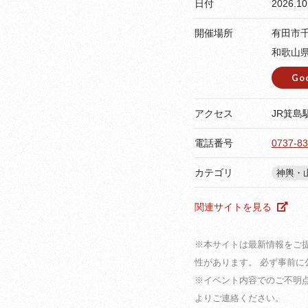
日付
2026.10
開催場所
有田市千
和歌山県
Go
アクセス
JR箕島
電話番号
0737-83
カテゴリ
神輿・
関連サイトを見る
※本サイトは最新情報をご
性があります。 必ず事前
※イベント内容でのご不明
よりご連絡ください。