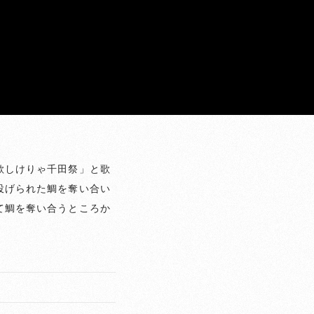
欲しけりゃ千田祭」と歌
投げられた鯛を奪い合い
て鯛を奪い合うところか