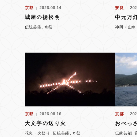
京都
2026.08.14
奈良
202
城屋の揚松明
中元万
伝統芸能
奇祭
神輿・山車
京都
2026.08.16
京都
202
大文字の送り火
おべっ
花火・火祭り
伝統芸能
奇祭
伝統芸能