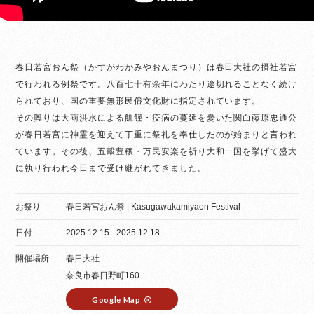
春日若宮おん祭（かすがわかみやおんまつり）は春日大社の摂社若宮
で行われる例祭です。八百七十有余年にわたり途切れることなく続け
られており、国の重要無形民俗文化財に指定されています。
その興りは大雨洪水による飢饉・疫病の蔓延を憂いた関白藤原忠通公
が春日若宮に神霊を迎えて丁重に祭礼を奉仕したのが始まりと言われ
ています。その後、五穀豊穣・万民安楽を祈り大和一国を挙げて盛大
に執り行われ今日まで受け継がれてきました。
お祭り
春日若宮おん祭 | Kasugawakamiyaon Festival
日付
2025.12.15 - 2025.12.18
開催場所
春日大社
奈良市春日野町160
Google Map