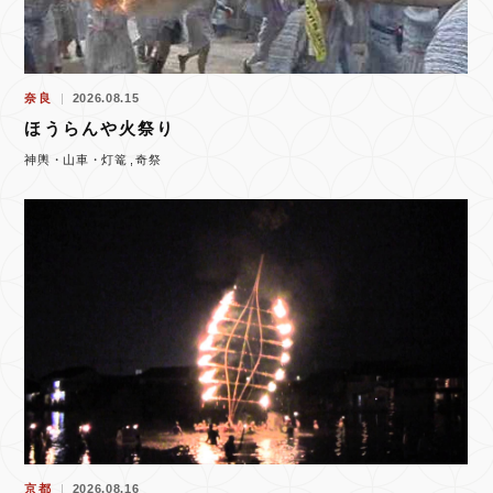
奈良
2026.08.15
ほうらんや火祭り
神輿・山車・灯篭
奇祭
京都
2026.08.16