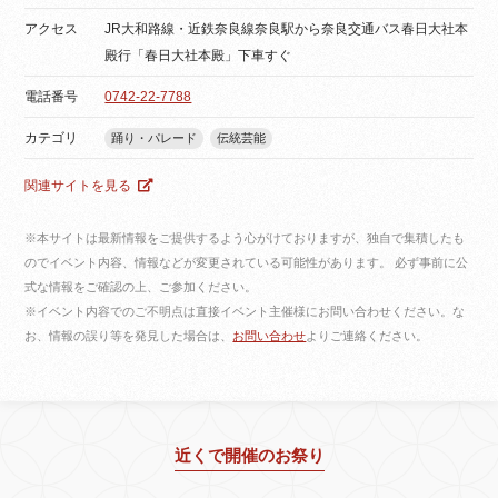
アクセス
JR大和路線・近鉄奈良線奈良駅から奈良交通バス春日大社本
殿行「春日大社本殿」下車すぐ
電話番号
0742-22-7788
カテゴリ
踊り・パレード
伝統芸能
関連サイトを見る
※本サイトは最新情報をご提供するよう心がけておりますが、独自で集積したも
のでイベント内容、情報などが変更されている可能性があります。 必ず事前に公
式な情報をご確認の上、ご参加ください。
※イベント内容でのご不明点は直接イベント主催様にお問い合わせください。な
お、情報の誤り等を発見した場合は、
お問い合わせ
よりご連絡ください。
近くで開催のお祭り