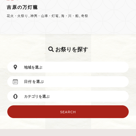
吉原の万灯籠
花火・火祭り
神輿・山車・灯篭
海・川・船
奇祭
お祭りを探す