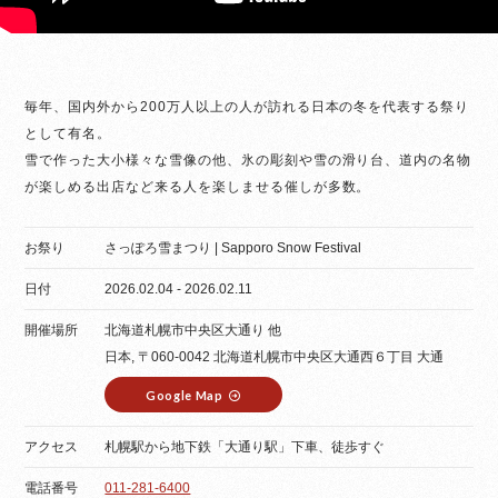
毎年、国内外から200万人以上の人が訪れる日本の冬を代表する祭り
として有名。
雪で作った大小様々な雪像の他、氷の彫刻や雪の滑り台、道内の名物
が楽しめる出店など来る人を楽しませる催しが多数。
お祭り
さっぽろ雪まつり | Sapporo Snow Festival
日付
2026.02.04 - 2026.02.11
開催場所
北海道札幌市中央区大通り 他
日本, 〒060-0042 北海道札幌市中央区大通西６丁目 大通
Google Map
アクセス
札幌駅から地下鉄「大通り駅」下車、徒歩すぐ
電話番号
011-281-6400