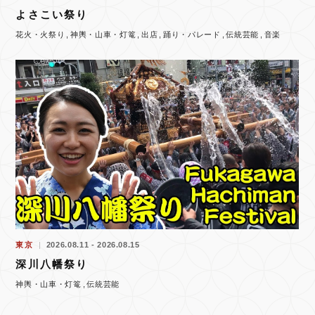
よさこい祭り
花火・火祭り
神輿・山車・灯篭
出店
踊り・パレード
伝統芸能
音楽
東京
2026.08.11 - 2026.08.15
深川八幡祭り
神輿・山車・灯篭
伝統芸能