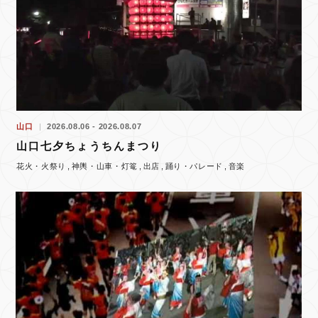
山口
2026.08.06 - 2026.08.07
山口七夕ちょうちんまつり
花火・火祭り
神輿・山車・灯篭
出店
踊り・パレード
音楽