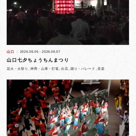
山口
2026.08.06 - 2026.08.07
山口七夕ちょうちんまつり
花火・火祭り
神輿・山車・灯篭
出店
踊り・パレード
音楽