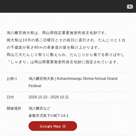
鴻八幡宮例大祭は、岡山県指定重要無形民俗文化財です。
例大祭は10月の第二日曜日とその前日に斎行され、だんじりと１台
の千歳楽が長さ80ｍの表参道の坂を駆け上がります。
岡山三大だんじり祭りに数えられ、だんじりから奏でる祭りばやし
『しゃぎり』は岡山県重要無形民俗文化財に指定されています。
お祭り
鴻八幡宮例大祭 | Kohachimangu Shrine Annual Grand
Festival
日付
2026.10.10 - 2026.10.11
開催場所
鴻八幡宮など
倉敷市児島下の町7-14-1
Google Map