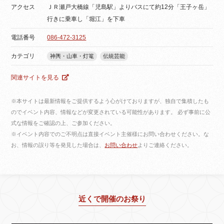
アクセス
ＪＲ瀬戸大橋線「児島駅」よりバスにて約12分「王子ヶ岳」
行きに乗車し「堀江」を下車
電話番号
086-472-3125
カテゴリ
神輿・山車・灯篭
伝統芸能
関連サイトを見る
※本サイトは最新情報をご提供するよう心がけておりますが、独自で集積したも
のでイベント内容、情報などが変更されている可能性があります。 必ず事前に公
式な情報をご確認の上、ご参加ください。
※イベント内容でのご不明点は直接イベント主催様にお問い合わせください。な
お、情報の誤り等を発見した場合は、
お問い合わせ
よりご連絡ください。
近くで開催のお祭り