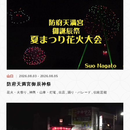
山口
2026.08.03 - 2026.08.05
防府天満宮御辰神祭
花火・火祭り
神輿・山車・灯篭
出店
踊り・パレード
伝統芸能