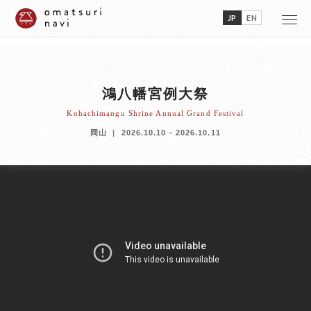
">
">
JP
EN
鴻八幡宮例大祭
Kohachimangu Shrine Annual Grand Festival
岡山
2026.10.10 - 2026.10.11