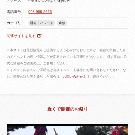
アクセス
中の町バス停より徒歩5分
電話番号
098-989-5566
カテゴリ
踊り・パレード
奇祭
関連サイトを見る
※本サイトは最新情報をご提供するよう心がけておりますが、独自で集積したも
のでイベント内容、情報などが変更されている可能性があります。 必ず事前に公
式な情報をご確認の上、ご参加ください。
※イベント内容でのご不明点は直接イベント主催様にお問い合わせください。な
お、情報の誤り等を発見した場合は、
お問い合わせ
よりご連絡ください。
近くで開催のお祭り