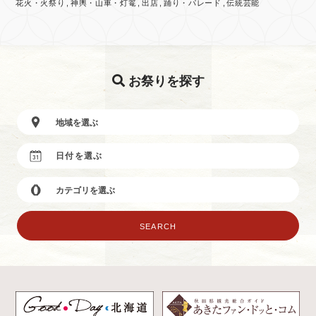
花火・火祭り
神輿・山車・灯篭
出店
踊り・パレード
伝統芸能
お祭りを探す