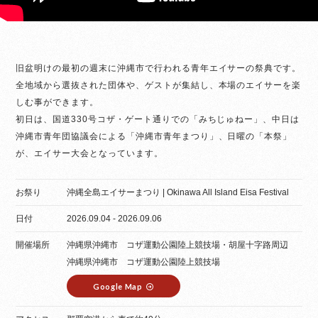
旧盆明けの最初の週末に沖縄市で行われる青年エイサーの祭典です。
全地域から選抜された団体や、ゲストが集結し、本場のエイサーを楽
しむ事ができます。
初日は、国道330号コザ・ゲート通りでの「みちじゅねー」、中日は
沖縄市青年団協議会による「沖縄市青年まつり」、日曜の「本祭」
が、エイサー大会となっています。
お祭り
沖縄全島エイサーまつり | Okinawa All Island Eisa Festival
日付
2026.09.04 - 2026.09.06
開催場所
沖縄県沖縄市 コザ運動公園陸上競技場・胡屋十字路周辺
沖縄県沖縄市 コザ運動公園陸上競技場
Google Map