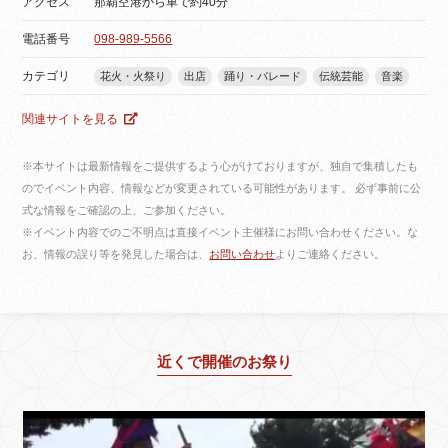
アクセス
那覇空港から車で約40分
電話番号
098-989-5566
カテゴリ
花火・火祭り
出店
踊り・パレード
伝統芸能
音楽
関連サイトを見る
※本サイトは最新情報をご提供するよう心がけておりますが、独自で集積したも
のでイベント内容、情報などが変更されている可能性があります。 必ず事前に公
式な情報をご確認の上、ご参加ください。
※イベント内容でのご不明点は直接イベント主催様にお問い合わせください。な
お、情報の誤り等を発見した場合は、
お問い合わせ
よりご連絡ください。
近くで開催のお祭り