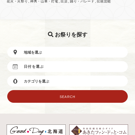
花火・火祭り
神輿・山車・灯篭
出店
踊り・パレード
伝統芸能
お祭りを探す