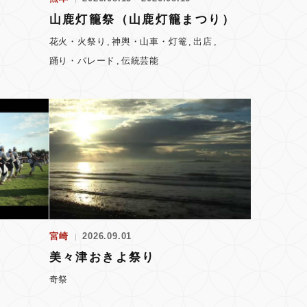
山鹿灯籠祭（山鹿灯籠まつり）
花火・火祭り
神輿・山車・灯篭
出店
踊り・パレード
伝統芸能
宮崎
2026.09.01
美々津おきよ祭り
奇祭