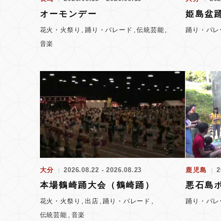
オーモンデー
姫島盆
花火・火祭り
踊り・パレード
伝統芸能
踊り・パレ
音楽
大分
2026.08.22 - 2026.08.23
鹿児島
2
本場鶴崎踊大会（鶴崎踊）
悪石島
花火・火祭り
出店
踊り・パレード
踊り・パレ
伝統芸能
音楽