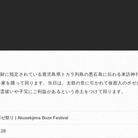
財に指定されている鹿児島県トカラ列島の悪石島に伝わる来訪神
各家を踊って回ります。当日は、太鼓の音に引かれて仮面人のボゼ
悪霊祓いや子宝にご利益があるという赤土をつけて回ります。
り | Akusekijima Boze Festival
.28