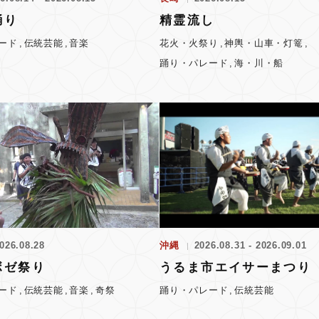
踊り
精霊流し
ード
伝統芸能
音楽
花火・火祭り
神輿・山車・灯篭
踊り・パレード
海・川・船
026.08.28
沖縄
2026.08.31 - 2026.09.01
ボゼ祭り
うるま市エイサーまつり
ード
伝統芸能
音楽
奇祭
踊り・パレード
伝統芸能