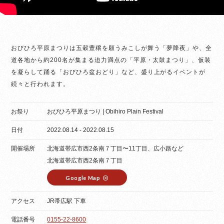
おびひろ平原まつりは五穀豊穣を願うみこしが舞う「夢降夜」や、全
道各地から約200名が集まる迫力満点の「平原・太鼓まつり」、仮装
を凝らして踊る「おびひろ盆おどり」など、盛り上がるイベントが
続々と行われます。
お祭り
おびひろ平原まつり | Obihiro Plain Festival
日付
2022.08.14 - 2022.08.15
開催場所
北海道帯広市西2条南７丁目〜11丁目、広小路など
北海道帯広市西2条南７丁目
Google Map
アクセス
JR帯広駅 下車
電話番号
0155-22-8600