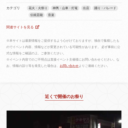
カテゴリ
花火・火祭り
神輿・山車・灯篭
出店
踊り・パレード
伝統芸能
音楽
関連サイトを見る
※本サイトは最新情報をご提供するよう心がけておりますが、独自で集積したも
のでイベント内容、情報などが変更されている可能性があります。 必ず事前に公
式な情報をご確認の上、ご参加ください。
※イベント内容でのご不明点は直接イベント主催様にお問い合わせください。な
お、情報の誤り等を発見した場合は、
お問い合わせ
よりご連絡ください。
近くで開催のお祭り