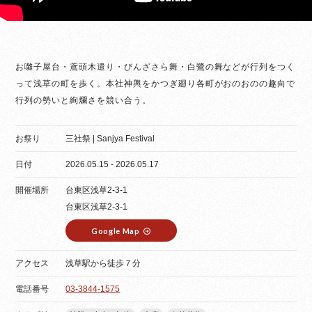
お囃子屋台・鳶頭木遣り・びんざさら舞・白鷺の舞などが行列をつく
って浅草の町を歩く。本社神輿をかつぎ廻り各町がおのおのの趣向で
行列の勢いと絢爛さを競い合う。
お祭り
三社祭 | Sanjya Festival
日付
2026.05.15 - 2026.05.17
開催場所
台東区浅草2-3-1
台東区浅草2-3-1
Google Map
アクセス
浅草駅から徒歩７分
電話番号
03-3844-1575