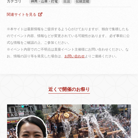
カテゴリ
神輿・山車・灯篭
出店
伝統芸能
関連サイトを見る
※本サイトは最新情報をご提供するよう心がけておりますが、独自で集積したも
のでイベント内容、情報などが変更されている可能性があります。 必ず事前に公
式な情報をご確認の上、ご参加ください。
※イベント内容でのご不明点は直接イベント主催様にお問い合わせください。な
お、情報の誤り等を発見した場合は、
お問い合わせ
よりご連絡ください。
近くで開催のお祭り