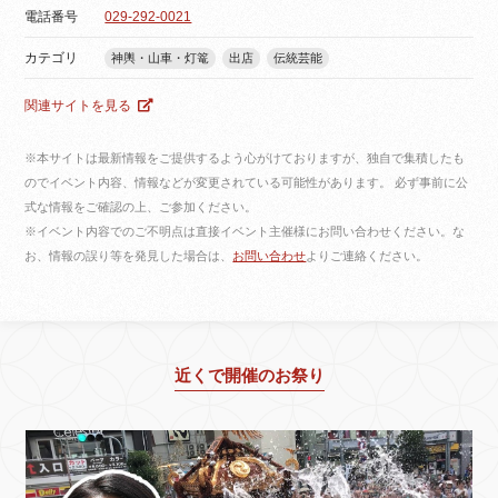
電話番号
029-292-0021
カテゴリ
神輿・山車・灯篭
出店
伝統芸能
関連サイトを見る
※本サイトは最新情報をご提供するよう心がけておりますが、独自で集積したも
のでイベント内容、情報などが変更されている可能性があります。 必ず事前に公
式な情報をご確認の上、ご参加ください。
※イベント内容でのご不明点は直接イベント主催様にお問い合わせください。な
お、情報の誤り等を発見した場合は、
お問い合わせ
よりご連絡ください。
近くで開催のお祭り