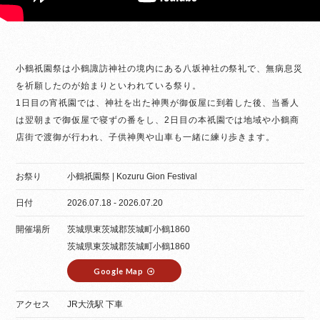
小鶴祇園祭は小鶴諏訪神社の境内にある八坂神社の祭礼で、無病息災
を祈願したのが始まりといわれている祭り。
1日目の宵祇園では、神社を出た神輿が御仮屋に到着した後、当番人
は翌朝まで御仮屋で寝ずの番をし、2日目の本祇園では地域や小鶴商
店街で渡御が行われ、子供神輿や山車も一緒に練り歩きます。
お祭り
小鶴祇園祭 | Kozuru Gion Festival
日付
2026.07.18 - 2026.07.20
開催場所
茨城県東茨城郡茨城町小鶴1860
茨城県東茨城郡茨城町小鶴1860
Google Map
アクセス
JR大洗駅 下車