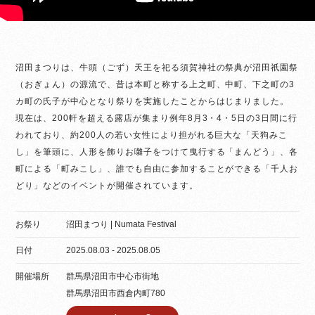
沼田まつりは、牛頭（ごず）天王を祀る須賀神社の祭典が沼田祇園祭
（おぎょん）の源流で、昔は本町と称する上之町、中町、下之町の3
カ町の氏子が中心となり祭りを実施したことからはじまりました。
現在は、200軒を超える露店が集まり例年8月3・4・5日の3日間に行
われており、約200人の若い女性により担がれる巨大な「天狗みこ
し」を筆頭に、人形を飾りお囃子をつけて曳行する「まんどう」、各
町による「町みこし」、誰でも自由に参加することができる「千人お
どり」などのイベントが開催されています。
お祭り
沼田まつり | Numata Festival
日付
2025.08.03 - 2025.08.05
開催場所
群馬県沼田市中心市街地
群馬県沼田市西倉内町780