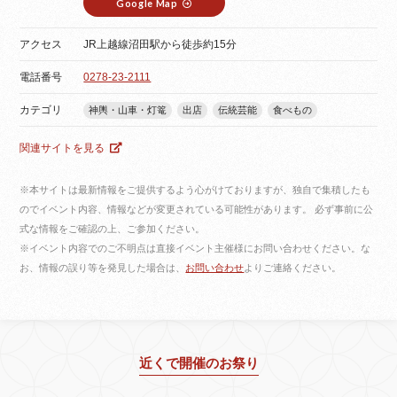
Google Map
アクセス
JR上越線沼田駅から徒歩約15分
電話番号
0278-23-2111
カテゴリ
神輿・山車・灯篭
出店
伝統芸能
食べもの
関連サイトを見る
※本サイトは最新情報をご提供するよう心がけておりますが、独自で集積したも
のでイベント内容、情報などが変更されている可能性があります。 必ず事前に公
式な情報をご確認の上、ご参加ください。
※イベント内容でのご不明点は直接イベント主催様にお問い合わせください。な
お、情報の誤り等を発見した場合は、
お問い合わせ
よりご連絡ください。
近くで開催のお祭り