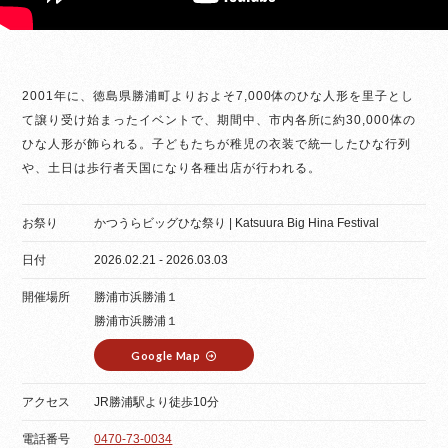
2001年に、徳島県勝浦町よりおよそ7,000体のひな人形を里子とし
て譲り受け始まったイベントで、期間中、市内各所に約30,000体の
ひな人形が飾られる。子どもたちが稚児の衣装で統一したひな行列
や、土日は歩行者天国になり各種出店が行われる。
お祭り
かつうらビッグひな祭り | Katsuura Big Hina Festival
日付
2026.02.21 - 2026.03.03
開催場所
勝浦市浜勝浦１
勝浦市浜勝浦１
Google Map
アクセス
JR勝浦駅より徒歩10分
電話番号
0470-73-0034