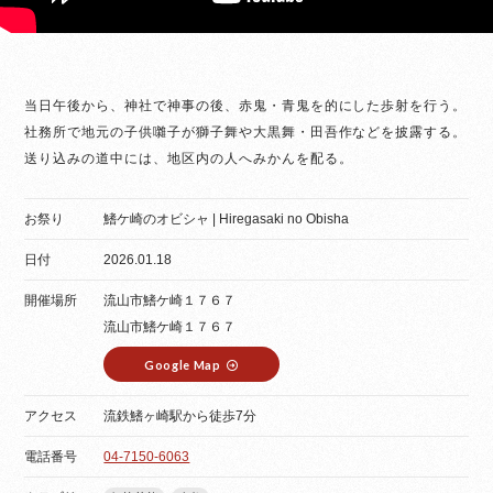
当日午後から、神社で神事の後、赤鬼・青鬼を的にした歩射を行う。
社務所で地元の子供囃子が獅子舞や大黒舞・田吾作などを披露する。
送り込みの道中には、地区内の人へみかんを配る。
お祭り
鰭ケ崎のオビシャ | Hiregasaki no Obisha
日付
2026.01.18
開催場所
流山市鰭ケ崎１７６７
流山市鰭ケ崎１７６７
Google Map
アクセス
流鉄鰭ヶ崎駅から徒歩7分
電話番号
04-7150-6063