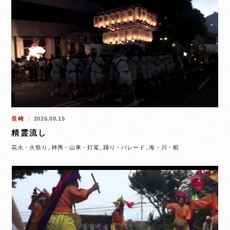
長崎
2026.08.15
精霊流し
花火・火祭り
神輿・山車・灯篭
踊り・パレード
海・川・船