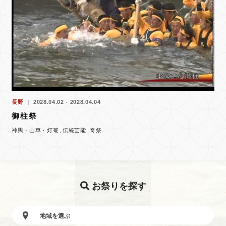
長野
2028.04.02 - 2028.04.04
御柱祭
神輿・山車・灯篭
伝統芸能
奇祭
お祭りを探す