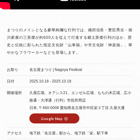
まつりのメインとなる豪華絢爛な行列では、織田信長・豊臣秀吉・徳
川家康の三英傑が約600人を従えて行進する郷土英傑行列のほか、歴
史と伝統に彩られた指定文化財「山車揃」や市文化財「神楽揃」、華
やかなフラワーカーなども登場します。
お祭り
名古屋まつり | Nagoya Festival
日付
2025.10.18 - 2025.10.19
開催場所
久屋広場、オアシス21、エンゼル広場、もちの木広場、広小
路通・大津通（行列）市役所周辺
日本, 〒460-0008 愛知県名古屋市中区栄３丁目 久屋大通
Google Map
アクセス
地下鉄「名古屋」駅から、地下鉄「栄」駅下車