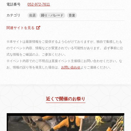
電話番号
052-972-7611
カテゴリ
出店
踊り・パレード
音楽
関連サイトを見る
※本サイトは最新情報をご提供するよう心がけておりますが、独自で集積したも
のでイベント内容、情報などが変更されている可能性があります。 必ず事前に公
式な情報をご確認の上、ご参加ください。
※イベント内容でのご不明点は直接イベント主催様にお問い合わせください。な
お、情報の誤り等を発見した場合は、
お問い合わせ
よりご連絡ください。
近くで開催のお祭り