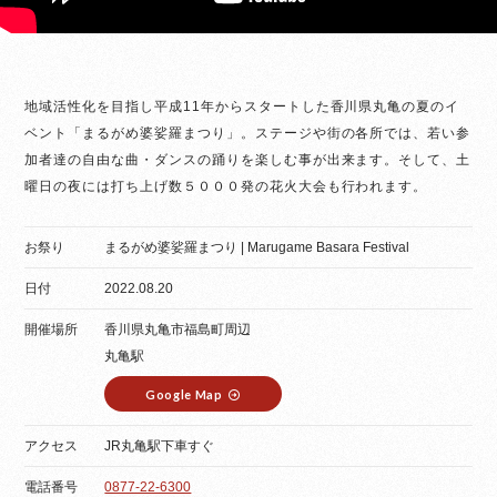
地域活性化を目指し平成11年からスタートした香川県丸亀の夏のイ
ベント「まるがめ婆娑羅まつり」。ステージや街の各所では、若い参
加者達の自由な曲・ダンスの踊りを楽しむ事が出来ます。そして、土
曜日の夜には打ち上げ数５０００発の花火大会も行われます。
お祭り
まるがめ婆娑羅まつり | Marugame Basara Festival
日付
2022.08.20
開催場所
香川県丸亀市福島町周辺
丸亀駅
Google Map
アクセス
JR丸亀駅下車すぐ
電話番号
0877-22-6300