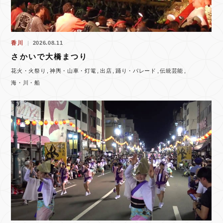
香川
2026.08.11
さかいで大橋まつり
花火・火祭り
神輿・山車・灯篭
出店
踊り・パレード
伝統芸能
海・川・船