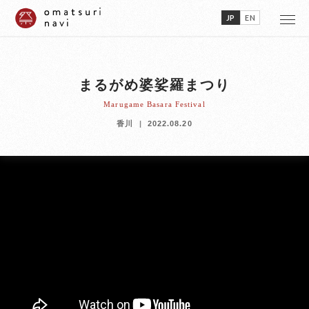
JP
EN
まるがめ婆娑羅まつり
Marugame Basara Festival
香川
2022.08.20