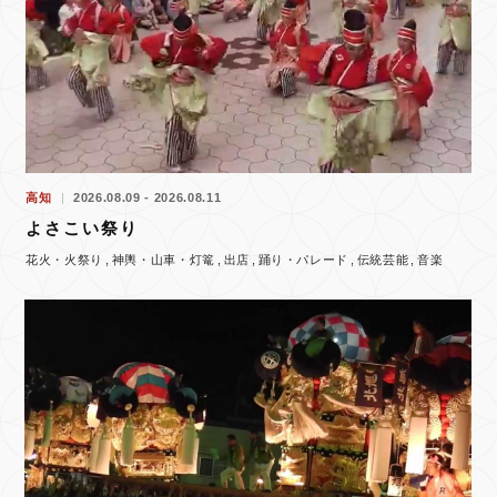
高知
2026.08.09 - 2026.08.11
よさこい祭り
花火・火祭り
神輿・山車・灯篭
出店
踊り・パレード
伝統芸能
音楽