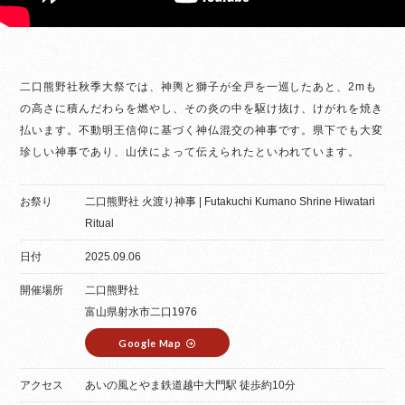
二口熊野社秋季大祭では、神輿と獅子が全戸を一巡したあと、2mも
の高さに積んだわらを燃やし、その炎の中を駆け抜け、けがれを焼き
払います。不動明王信仰に基づく神仏混交の神事です。県下でも大変
珍しい神事であり、山伏によって伝えられたといわれています。
お祭り
二口熊野社 火渡り神事 | Futakuchi Kumano Shrine Hiwatari
Ritual
日付
2025.09.06
開催場所
二口熊野社
富山県射水市二口1976
Google Map
アクセス
あいの風とやま鉄道越中大門駅 徒歩約10分