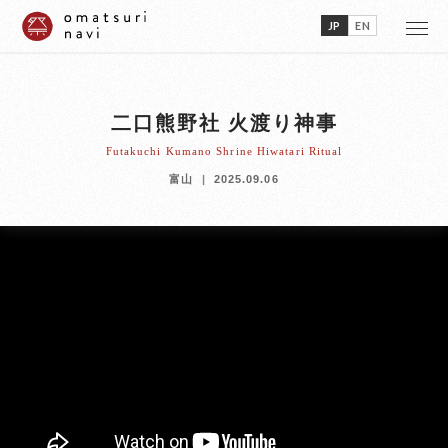
JP
EN
二口熊野社 火渡り神事
Futakuchi Kumano Shrine Hiwatari Ritual
富山
2025.09.06