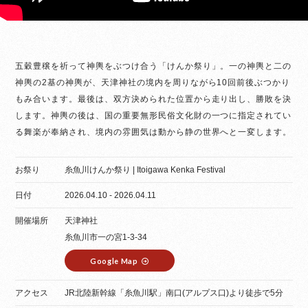
五穀豊穣を祈って神輿をぶつけ合う「けんか祭り」。一の神輿と二の
神輿の2基の神輿が、天津神社の境内を周りながら10回前後ぶつかり
もみ合います。最後は、双方決められた位置から走り出し、勝敗を決
します。神輿の後は、国の重要無形民俗文化財の一つに指定されてい
る舞楽が奉納され、境内の雰囲気は動から静の世界へと一変します。
お祭り
糸魚川けんか祭り | Itoigawa Kenka Festival
日付
2026.04.10 - 2026.04.11
開催場所
天津神社
糸魚川市一の宮1-3-34
Google Map
アクセス
JR北陸新幹線「糸魚川駅」南口(アルプス口)より徒歩で5分