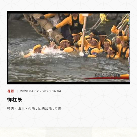
長野
2028.04.02 - 2028.04.04
御柱祭
神輿・山車・灯篭
伝統芸能
奇祭