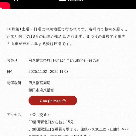
10月第1土曜・日曜に中泉地区で行われます。各町内で趣向を凝らし
た飾り付けの18台の山車が曳き回されます。まつりの最後で全町内
の山車が神社に集まる姿は圧巻です。
お祭り
府八幡宮祭典 | Fuhachiman Shrine Festival
日付
2025.11.02 - 2025.11.03
開催場所
府八幡宮周辺
磐田市府八幡宮
Google Map
アクセス
＜公共交通＞
JR磐田駅北口から徒歩15分
JR磐田駅北口２番乗り場より、遠鉄バス30二俣・山東行きバ