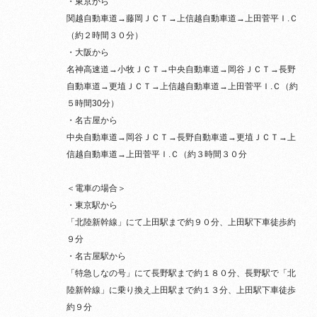
・東京から
関越自動車道→藤岡ＪＣＴ→上信越自動車道→上田菅平Ｉ.Ｃ
（約２時間３０分）
・大阪から
名神高速道→小牧ＪＣＴ→中央自動車道→岡谷ＪＣＴ→長野
自動車道→更埴ＪＣＴ→上信越自動車道→上田菅平Ｉ.Ｃ（約
５時間30分）
・名古屋から
中央自動車道→岡谷ＪＣＴ→長野自動車道→更埴ＪＣＴ→上
信越自動車道→上田菅平Ｉ.Ｃ（約３時間３０分
＜電車の場合＞
・東京駅から
「北陸新幹線」にて上田駅まで約９０分、上田駅下車徒歩約
９分
・名古屋駅から
「特急しなの号」にて長野駅まで約１８０分、長野駅で「北
陸新幹線」に乗り換え上田駅まで約１３分、上田駅下車徒歩
約９分