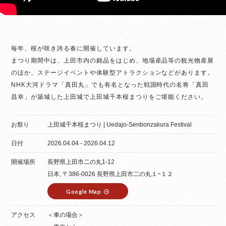
毎年、桜が咲き誇る春に開催しています。
まつり期間中は、上田市内の銘品をはじめ、地場産品等の観光物産展
のほか、ステージイベントや体験型アトラクションなどがあります。
NHK大河ドラマ「真田丸」でも有名となった戦国時代の名将「真田
昌幸」が築城した上田城で上田城千本桜まつりをご堪能ください。
お祭り
上田城千本桜まつり | Uedajo-Senbonzakura Festival
日付
2026.04.04 - 2026.04.12
開催場所
長野県上田市二の丸1-12
日本, 〒386-0026 長野県上田市二の丸１−１２
Google Map
アクセス
＜車の場合＞