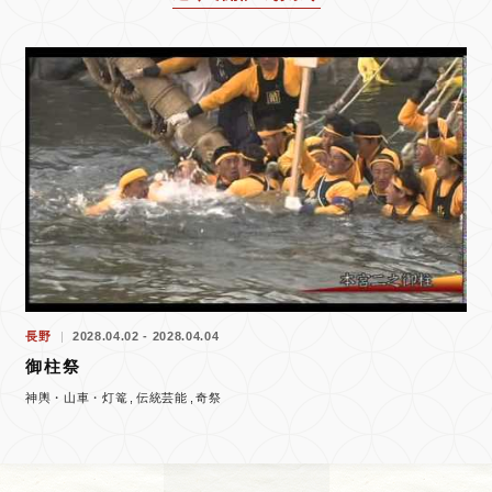
長野
2028.04.02 - 2028.04.04
御柱祭
神輿・山車・灯篭
伝統芸能
奇祭