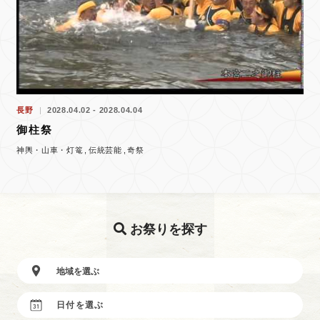
長野
2028.04.02 - 2028.04.04
御柱祭
神輿・山車・灯篭
伝統芸能
奇祭
お祭りを探す