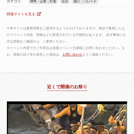
カテゴリ
神輿・山車・灯篭
出店
踊り・パレード
関連サイトを見る
※本サイトは最新情報をご提供するよう心がけておりますが、独自で集積したも
のでイベント内容、情報などが変更されている可能性があります。 必ず事前に公
式な情報をご確認の上、ご参加ください。
※イベント内容でのご不明点は直接イベント主催様にお問い合わせください。な
お、情報の誤り等を発見した場合は、
お問い合わせ
よりご連絡ください。
近くで開催のお祭り