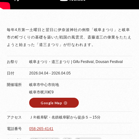
毎年4月第一土曜日と翌日に伊奈波神社の例祭「岐阜まつり」と岐阜
市の町づくりの基礎を築いた戦国の風雲児、斎藤道三の偉業をたたえ
ようと始まった「道三まつり」が行なわれます。
お祭り
岐阜まつり・道三まつり | Gifu Festival, Dousan Festival
日付
2026.04.04 - 2026.04.05
開催場所
岐阜市中心市街地
岐阜市梶川町9
Google Map
アクセス
ＪＲ岐阜駅・名鉄岐阜駅から徒歩５～15分
電話番号
058-265-4141