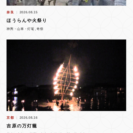
奈良
2026.08.15
ほうらんや火祭り
神輿・山車・灯篭
奇祭
京都
2026.08.16
吉原の万灯籠