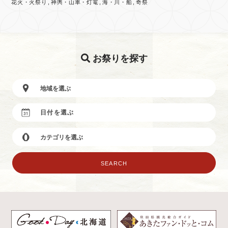
花火・火祭り
神輿・山車・灯篭
海・川・船
奇祭
お祭りを探す