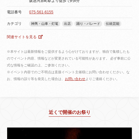
阪急河原町駅より徒歩で約8分
電話番号
075-561-6155
カテゴリ
神輿・山車・灯篭
出店
踊り・パレード
伝統芸能
関連サイトを見る
※本サイトは最新情報をご提供するよう心がけておりますが、独自で集積したも
のでイベント内容、情報などが変更されている可能性があります。 必ず事前に公
式な情報をご確認の上、ご参加ください。
※イベント内容でのご不明点は直接イベント主催様にお問い合わせください。な
お、情報の誤り等を発見した場合は、
お問い合わせ
よりご連絡ください。
近くで開催のお祭り