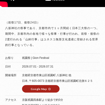
（前祭17日、後祭24日）
八坂神社の祭事であり、京都市内で１ヶ月間続く日本三大祭の一つ。
期間中、京都市内の各地で様々な祭事・行事が行われ、前祭・後祭の
2度行われる「山鉾行事」はユネスコ無形文化遺産に登録される世界
的行事となっている。
お祭り
祇園祭 | Gion Festival
日付
2026.07.01 - 2026.07.31
開催場所
京都府京都市東山区祇園町 八坂神社 他
日本, 〒605-0073 京都府京都市東山区祇園町北側６２５
Google Map
アクセス
京阪祇園四条駅より徒歩で約5分